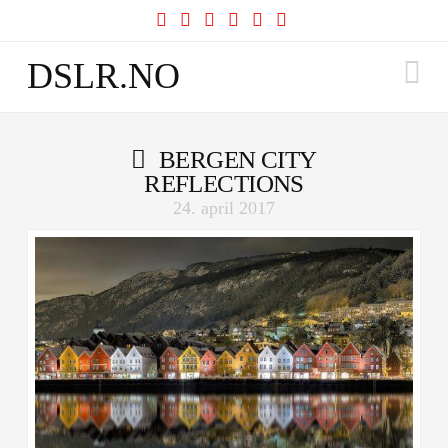
Facebook
X
YouTube
Instagram
Pinterest
Tumblr
Na
DSLR.NO
BERGEN CITY
REFLECTIONS
24. april 2017